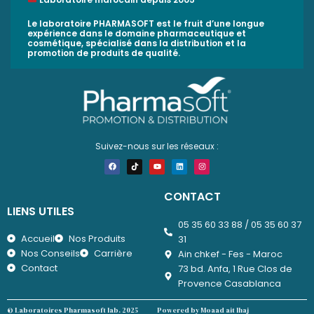
Le laboratoire PHARMASOFT est le fruit d’une longue
expérience dans le domaine pharmaceutique et
cosmétique, spécialisé dans la distribution et la
promotion de produits de qualité.
Suivez-nous sur les réseaux :
F
T
Y
L
I
a
i
o
i
n
c
k
u
n
s
e
t
t
k
t
b
o
u
e
a
CONTACT
o
k
b
d
g
o
e
i
r
LIENS UTILES
k
n
a
m
05 35 60 33 88 / 05 35 60 37
Accueil
Nos Produits
31
Nos Conseils
Carrière
Ain chkef - Fes - Maroc
Contact
73 bd. Anfa, 1 Rue Clos de
Provence Casablanca
© Laboratoires Pharmasoft lab. 2025
Powered by Moaad ait lhaj