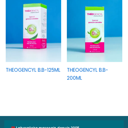
THEOGENCYL B.B-125ML
THEOGENCYL B.B-
200ML
Laboratoire marocain depuis 2005