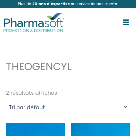
Aller
Plus de
20 ans d'expertise
au service de nos clients.
au
contenu
THEOGENCYL
2 résultats affichés