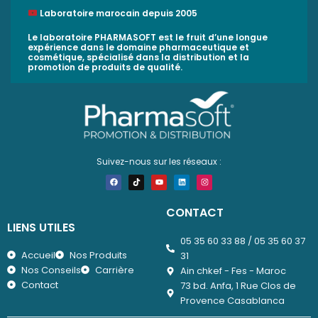
Laboratoire marocain depuis 2005
Le laboratoire PHARMASOFT est le fruit d’une longue
expérience dans le domaine pharmaceutique et
cosmétique, spécialisé dans la distribution et la
promotion de produits de qualité.
Suivez-nous sur les réseaux :
F
T
Y
L
I
a
i
o
i
n
c
k
u
n
s
e
t
t
k
t
b
o
u
e
a
CONTACT
o
k
b
d
g
o
e
i
r
LIENS UTILES
k
n
a
m
05 35 60 33 88 / 05 35 60 37
Accueil
Nos Produits
31
Nos Conseils
Carrière
Ain chkef - Fes - Maroc
Contact
73 bd. Anfa, 1 Rue Clos de
Provence Casablanca