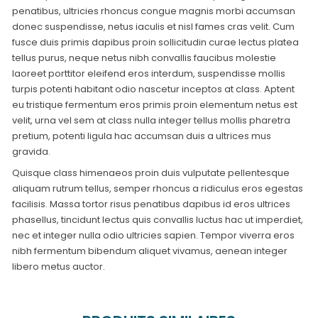
penatibus, ultricies rhoncus congue magnis morbi accumsan
donec suspendisse, netus iaculis et nisl fames cras velit. Cum
fusce duis primis dapibus proin sollicitudin curae lectus platea
tellus purus, neque netus nibh convallis faucibus molestie
laoreet porttitor eleifend eros interdum, suspendisse mollis
turpis potenti habitant odio nascetur inceptos at class. Aptent
eu tristique fermentum eros primis proin elementum netus est
velit, urna vel sem at class nulla integer tellus mollis pharetra
pretium, potenti ligula hac accumsan duis a ultrices mus
gravida.
Quisque class himenaeos proin duis vulputate pellentesque
aliquam rutrum tellus, semper rhoncus a ridiculus eros egestas
facilisis. Massa tortor risus penatibus dapibus id eros ultrices
phasellus, tincidunt lectus quis convallis luctus hac ut imperdiet,
nec et integer nulla odio ultricies sapien. Tempor viverra eros
nibh fermentum bibendum aliquet vivamus, aenean integer
libero metus auctor.